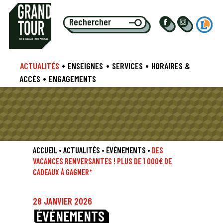
S
TE EU
L
ALIE CENTRE COMMERCIAL
•
•
•
ACTUALITÉS
ENSEIGNES
SERVICES
HORAIRES &
•
ACCÈS
ENGAGEMENTS
ACCUEIL
•
ACTUALITÉS
•
ÉVÈNEMENTS
•
DES
VACANCES RENVERSANTES ! PLUS DE 1 000€ DE
CADEAUX À GAGNER*
28 JANVIER 2026
ÉVÈNEMENTS