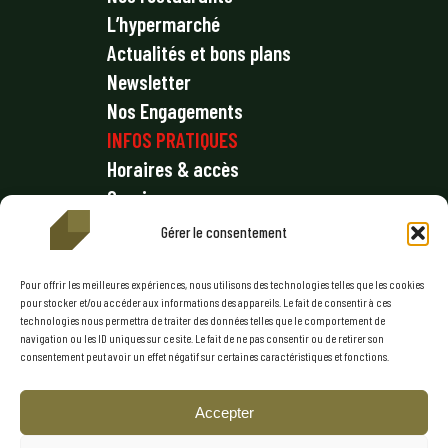
L’hypermarché
Actualités et bons plans
Newsletter
Nos Engagements
INFOS PRATIQUES
Horaires & accès
Services
Plan du centre
Gérer le consentement
Offres d’emploi
Nous contacter
Pour offrir les meilleures expériences, nous utilisons des technologies telles que les cookies
pour stocker et/ou accéder aux informations des appareils. Le fait de consentir à ces
technologies nous permettra de traiter des données telles que le comportement de
Mentions légales
navigation ou les ID uniques sur ce site. Le fait de ne pas consentir ou de retirer son
consentement peut avoir un effet négatif sur certaines caractéristiques et fonctions.
Politique de confidentialité
Conditions générales
Accepter
Politique de cookies (UE)