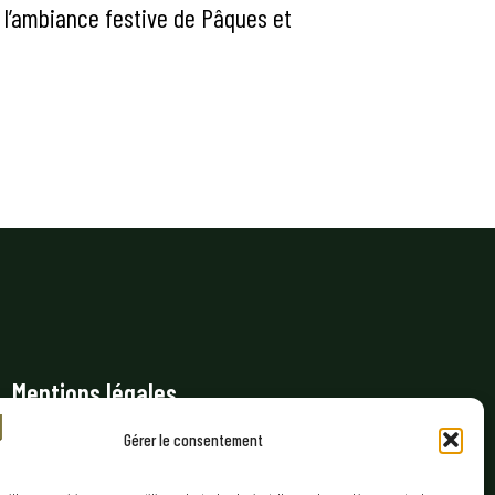
l’ambiance festive de Pâques et
Mentions légales
Politique de confidentialité
Gérer le consentement
Conditions générales