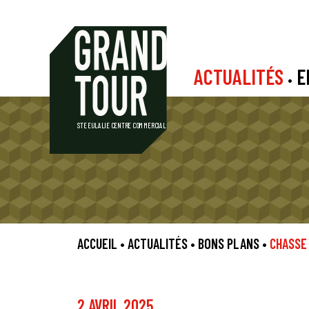
ACTUALITÉS
E
•
S
TE EU
L
ALIE CENTRE COMMERCIAL
ACCUEIL
•
ACTUALITÉS
•
BONS PLANS
•
CHASSE 
2 AVRIL 2025