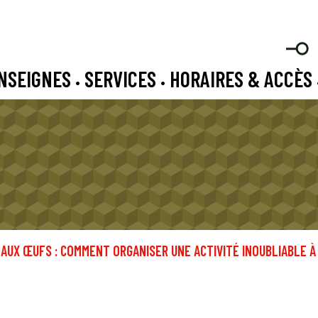
NSEIGNES
SERVICES
HORAIRES & ACCÈS
•
•
AUX ŒUFS : COMMENT ORGANISER UNE ACTIVITÉ INOUBLIABLE À