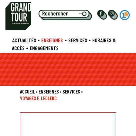
S
TE EU
L
ALIE CENTRE COMMERCIAL
•
•
•
ACTUALITÉS
ENSEIGNES
SERVICES
HORAIRES &
•
ACCÈS
ENGAGEMENTS
ACCUEIL
•
ENSEIGNES
•
SERVICES
•
VOYAGES E. LECLERC