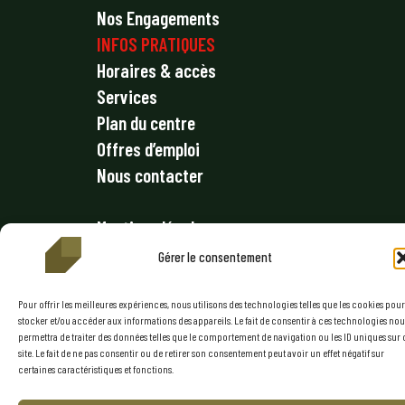
Nos Engagements
INFOS PRATIQUES
Horaires & accès
Services
Plan du centre
Offres d’emploi
Nous contacter
Mentions légales
Politique de confidentialité
Gérer le consentement
Conditions générales
Politique de cookies (UE)
Pour offrir les meilleures expériences, nous utilisons des technologies telles que les cookies pour
stocker et/ou accéder aux informations des appareils. Le fait de consentir à ces technologies nou
permettra de traiter des données telles que le comportement de navigation ou les ID uniques sur 
RESTEZ CONNECTÉ
site. Le fait de ne pas consentir ou de retirer son consentement peut avoir un effet négatif sur
certaines caractéristiques et fonctions.