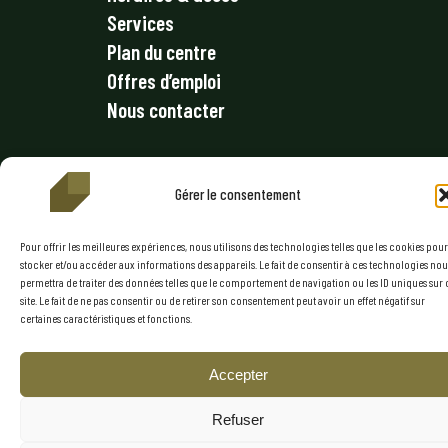
Services
Plan du centre
Offres d’emploi
Nous contacter
Mentions légales
Politique de confidentialité
Gérer le consentement
Conditions générales
Pour offrir les meilleures expériences, nous utilisons des technologies telles que les cookies pour
Politique de cookies (UE)
stocker et/ou accéder aux informations des appareils. Le fait de consentir à ces technologies nou
permettra de traiter des données telles que le comportement de navigation ou les ID uniques sur 
RESTEZ CONNECTÉ
site. Le fait de ne pas consentir ou de retirer son consentement peut avoir un effet négatif sur
certaines caractéristiques et fonctions.
Accepter
Refuser