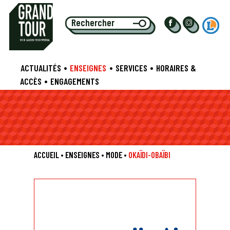
S
TE EU
L
ALIE CENTRE COMMERCIAL
•
•
•
ACTUALITÉS
ENSEIGNES
SERVICES
HORAIRES &
•
ACCÈS
ENGAGEMENTS
ACCUEIL
•
ENSEIGNES
•
MODE
•
OKAÏDI-OBAÏBI