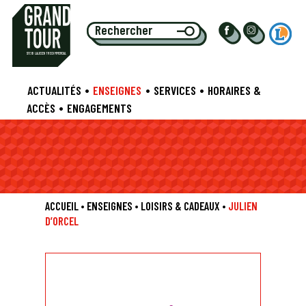
S
TE EU
L
ALIE CENTRE COMMERCIAL
•
•
•
ACTUALITÉS
ENSEIGNES
SERVICES
HORAIRES &
•
ACCÈS
ENGAGEMENTS
ACCUEIL
•
ENSEIGNES
•
LOISIRS & CADEAUX
•
JULIEN
D’ORCEL