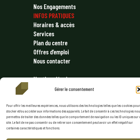
Nos Engagements
INFOS PRATIQUES
Horaires & accès
Services
Plan du centre
Offres d’emploi
Nous contacter
Mentions légales
Politique de confidentialité
Gérer le consentement
Conditions générales
Politique de cookies (UE)
Pour offrir les meilleures expériences, nous utilisons des technologies telles que les cookies pour
stocker et/ou accéder aux informations des appareils. Le fait de consentir à ces technologies nou
permettra de traiter des données telles que le comportement de navigation ou les ID uniques sur 
RESTEZ CONNECTÉ
site. Le fait de ne pas consentir ou de retirer son consentement peut avoir un effet négatif sur
certaines caractéristiques et fonctions.