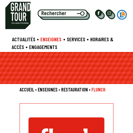
S
TE EU
L
ALIE CENTRE COMMERCIAL
•
•
•
ACTUALITÉS
ENSEIGNES
SERVICES
HORAIRES &
•
ACCÈS
ENGAGEMENTS
ACCUEIL
•
ENSEIGNES
•
RESTAURATION
•
FLUNCH