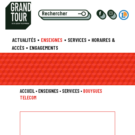
S
TE EU
L
ALIE CENTRE COMMERCIAL
•
•
•
ACTUALITÉS
ENSEIGNES
SERVICES
HORAIRES &
•
ACCÈS
ENGAGEMENTS
ACCUEIL
•
ENSEIGNES
•
SERVICES
•
BOUYGUES
TELECOM